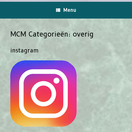
Ga
naar
Menu
de
inhoud
MCM Categorieën: overig
instagram