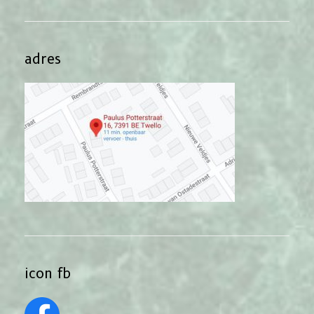
adres
icon fb