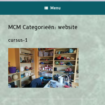
Ga
naar
Menu
de
inhoud
MCM Categorieën: website
cursus-1